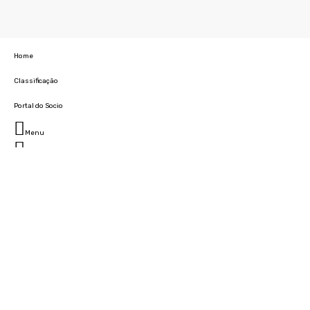
Home
Classificação
Portal do Socio
Menu
Fechar
Home
Clube
História
Marcha
Sede
Instalações
Cidade Desportiva