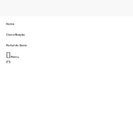
Home
Classificação
Portal do Socio
Menu
Fechar
Home
Clube
História
Marcha
Sede
Instalações
Cidade Desportiva