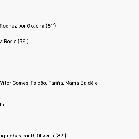
, Rochez por Okacha (81’).
a Rosic (38’)
 Vitor Gomes, Falcão, Fariña, Mama Baldé e
la
uquinhas por R. Oliveira (89’).