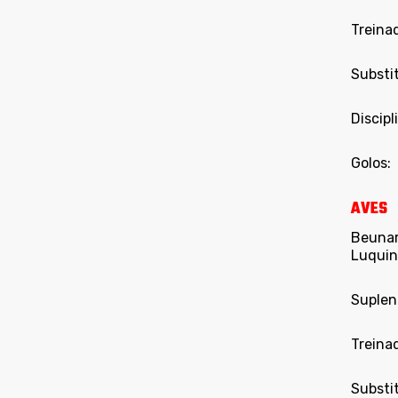
Treina
Substit
Discipl
Golos:
AVES
Beunard
Luquin
Suplent
Treina
Substit