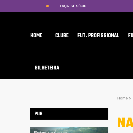
FAÇA-SE SÓCIO
HOME
CLUBE
FUT. PROFISSIONAL
F
BILHETEIRA
Home
>
PUB
NA