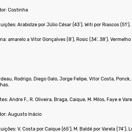
dor: Costinha
uições: Arabidze por Júlio César (43’), Witi por Riascos (51’)
ina: amarelo a Vitor Gonçalves (8’), Rosic (34’, 38’). Vermelho 
eau, Rodrigo, Diego Galo, Jorge Felipe, Vitor Costa, Ponck,
has.
es: Andre F., R. Oliveira, Braga, Caique, M. Milos, Faye e Vare
dor: Augusto Inácio
uições: V. Costa por Caique (65’), M. Baldé por Varela (74’), L