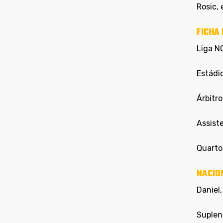
Rosic, 
FICHA 
Liga N
Estádi
Árbitr
Assiste
Quarto 
NACIO
Daniel,
Suplent