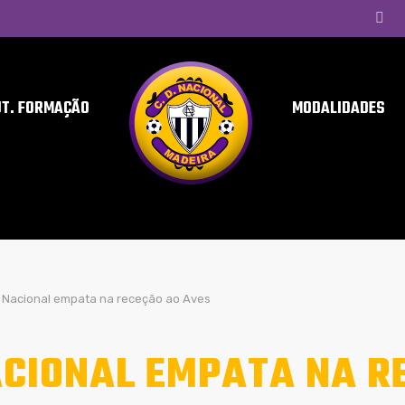
UT. FORMAÇÃO
MODALIDADES
Nacional empata na receção ao Aves
CIONAL EMPATA NA R