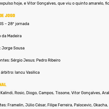
expulso hoje, e Vitor Gonçalves, que viu o quinto amarelo, f
DE JOGO
OS – 28ª jornada
o da Madeira
o: Jorge Sousa
ntes: Sérgio Jesus; Pedro Ribeiro
árbitro: Iancu Vasilica
NAL
 Kalindi, Rosic, Diogo, Campos, Tissone, Vitor Gonçalves, A
es: Framelin, Júlio César, Filipe Ferreira, Palocevic, Okacha