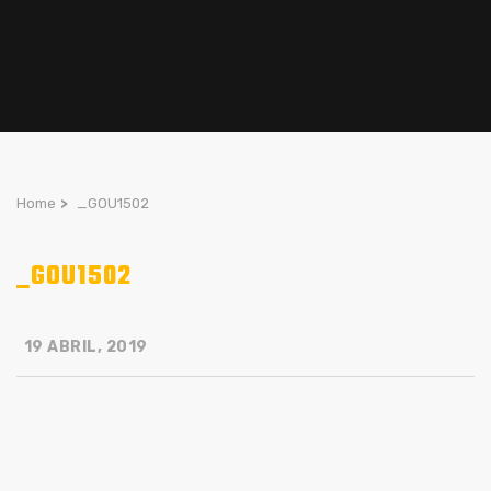
Home
>
_GOU1502
_GOU1502
19 ABRIL, 2019