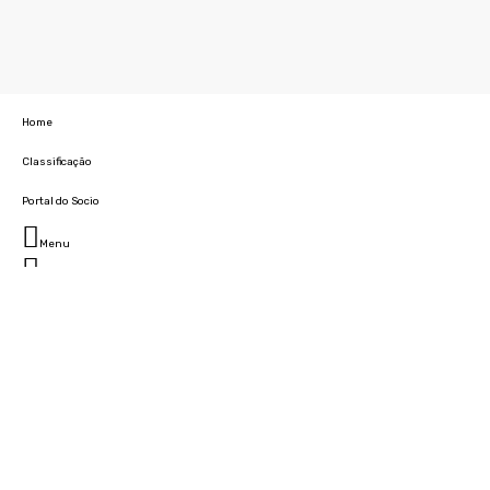
Home
Classificação
Portal do Socio
Menu
Fechar
Home
Clube
História
Marcha
Sede
Instalações