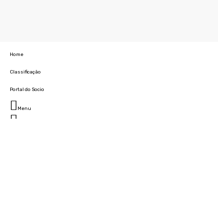
Home
Classificação
Portal do Socio
Menu
Fechar
Home
Clube
História
Marcha
Sede
Instalações