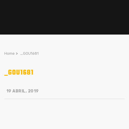
Home
>
_GOU1681
_GOU1681
19 ABRIL, 2019