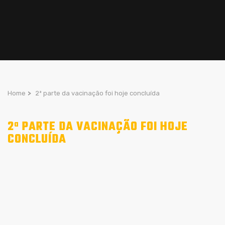
Home
>
2ª parte da vacinação foi hoje concluída
2ª PARTE DA VACINAÇÃO FOI HOJE
CONCLUÍDA