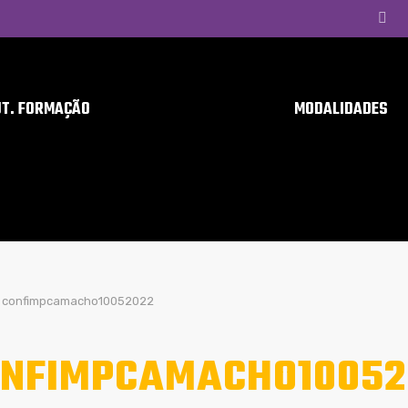
UT. FORMAÇÃO
MODALIDADES
confimpcamacho10052022
NFIMPCAMACHO10052