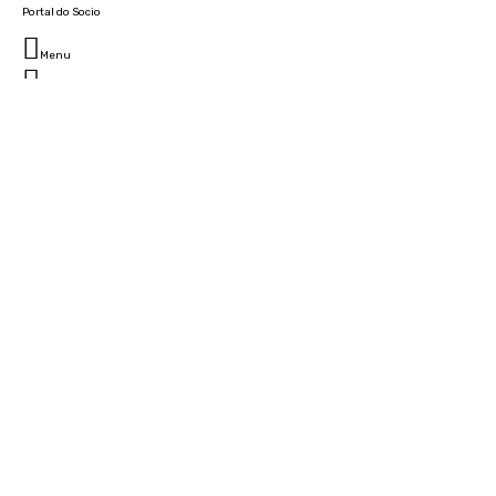
Portal do Socio
Menu
Fechar
Home
Clube
História
Marcha
Sede
Instalações
Cidade Desportiva
Estádio da Madeira
Cristiano Ronaldo Campus Futebol
Museu
Camarotes