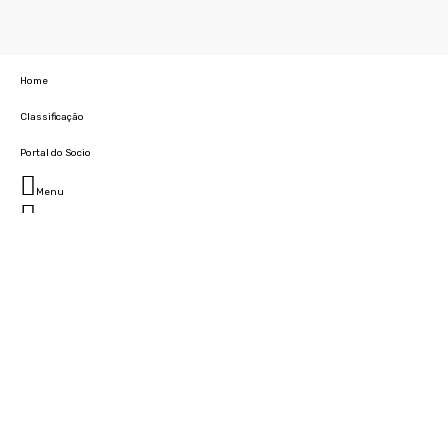
Home
Classificação
Portal do Socio
Menu
Fechar
Home
Clube
História
Marcha
Sede
Instalações
Cidade Desportiva