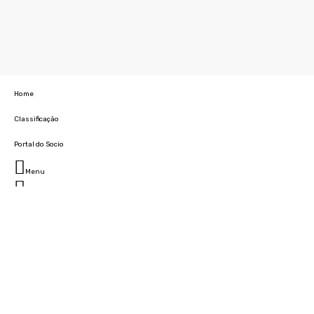
Home
Classificação
Portal do Socio
Menu
Fechar
Home
Clube
História
Marcha
Sede