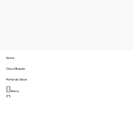
Home
Classificação
Portal do Socio
Menu
Fechar
Home
Clube
História