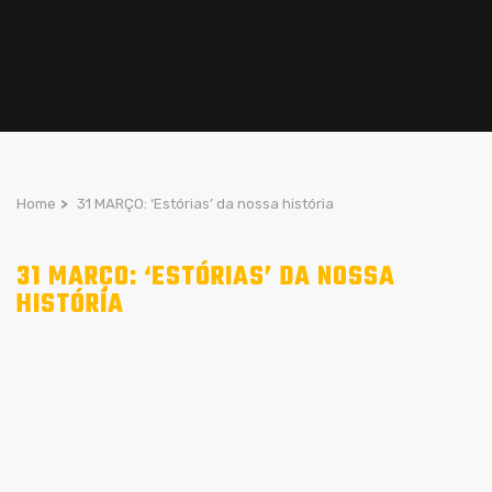
Home
>
31 MARÇO: ‘Estórias’ da nossa história
31 MARÇO: ‘ESTÓRIAS’ DA NOSSA
HISTÓRIA