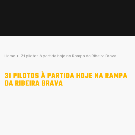
Home
>
31 pilotos à partida hoje na Rampa da Ribeira Brava
31 PILOTOS À PARTIDA HOJE NA RAMPA
DA RIBEIRA BRAVA