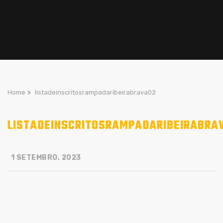
Home
>
listadeinscritosrampadaribeirabrava02
LISTADEINSCRITOSRAMPADARIBEIRABRA
1 SETEMBRO, 2023