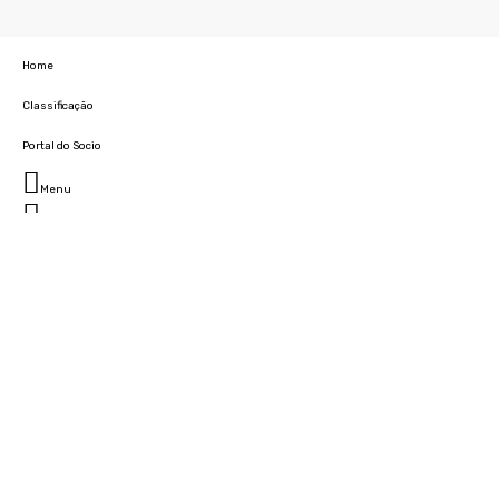
Home
Classificação
Portal do Socio
Menu
Fechar
Home
Clube
História
Marcha
Sede
Instalações
Cidade Desportiva