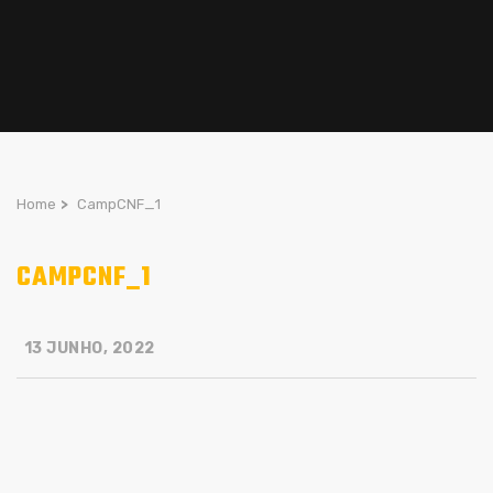
Home
>
CampCNF_1
CAMPCNF_1
13 JUNHO, 2022