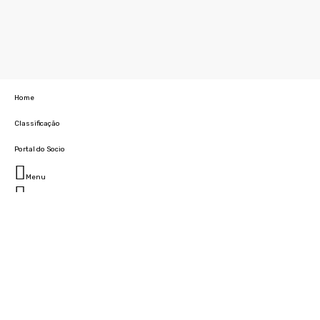
Home
Classificação
Portal do Socio
Menu
Fechar
Home
Clube
História
Marcha
Sede