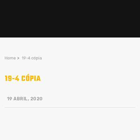
Home
>
19-4 cópia
19-4 CÓPIA
19 ABRIL, 2020