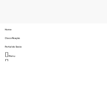
Home
Classificação
Portal do Socio
Menu
Fechar
Home
Clube
História
Marcha
Sede