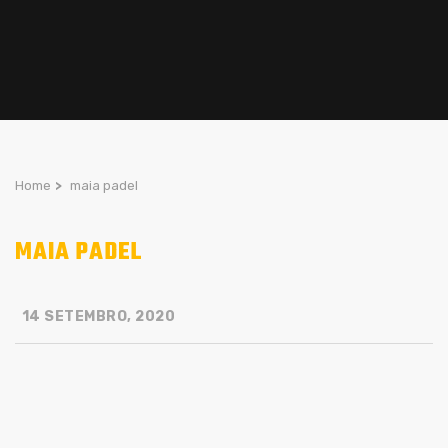
Home
>
maia padel
MAIA PADEL
14 SETEMBRO, 2020