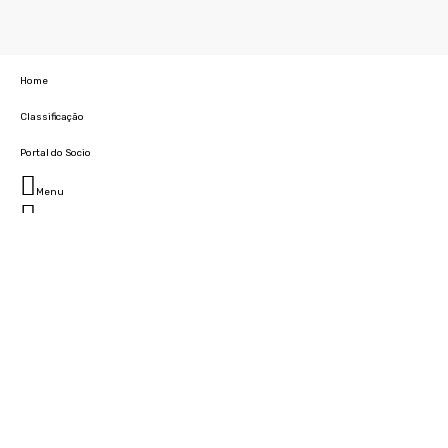
Home
Classificação
Portal do Socio
Menu
Fechar
Home
Clube
História
Marcha
Sede
Instalações
Cidade Desportiva