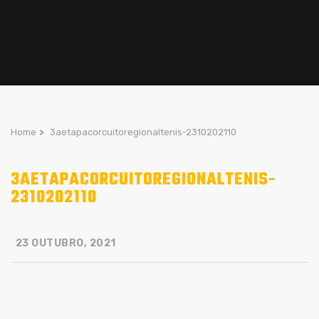
Home
>
3aetapacorcuitoregionaltenis-2310202110
3AETAPACORCUITOREGIONALTENIS-
2310202110
23 OUTUBRO, 2021