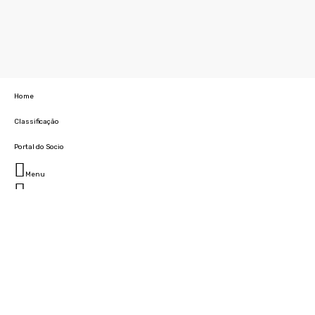
Home
Classificação
Portal do Socio
Menu
Fechar
Home
Clube
História
Marcha
Sede