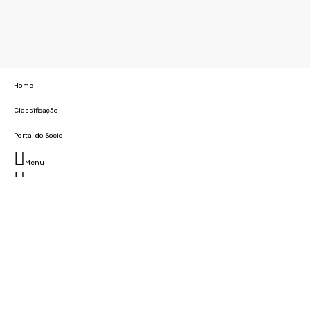
Home
Classificação
Portal do Socio
Menu
Fechar
Home
Clube
História
Marcha
Sede