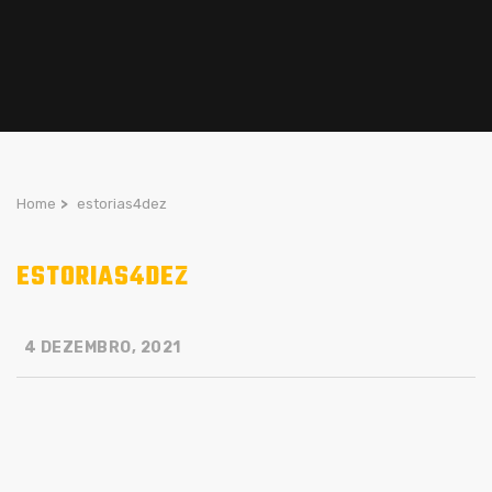
Home
>
estorias4dez
ESTORIAS4DEZ
4 DEZEMBRO, 2021