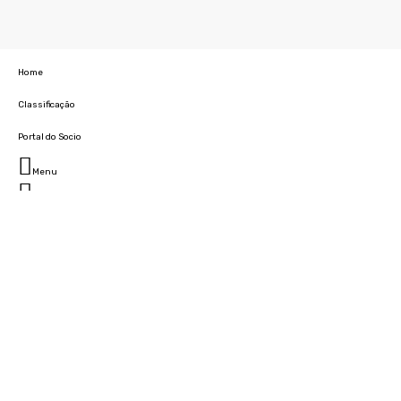
Home
Classificação
Portal do Socio
Menu
Fechar
Home
Clube
História
Marcha
Sede
Instalações
Cidade Desportiva