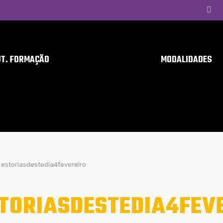
UT. FORMAÇÃO
MODALIDADES
estoriasdestedia4fevereiro
TORIASDESTEDIA4FEV