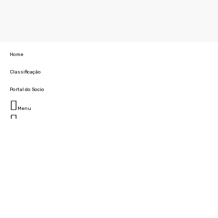
Home
Classificação
Portal do Socio
Menu
Fechar
Home
Clube
História
Marcha
Sede
Instalações