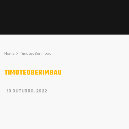
Home
>
TimoteoBerimbau
TIMOTEOBERIMBAU
10 OUTUBRO, 2022