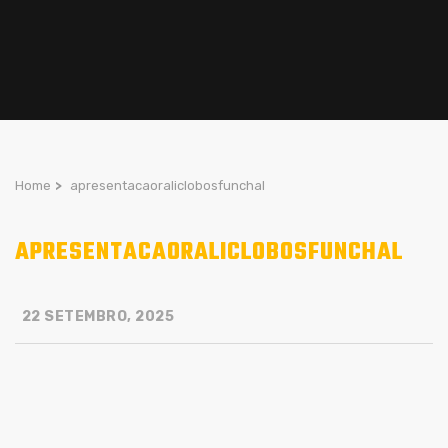
Home
>
apresentacaoraliclobosfunchal
APRESENTACAORALICLOBOSFUNCHAL
22 SETEMBRO, 2025