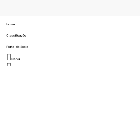
Home
Classificação
Portal do Socio
Menu
Fechar
Home
Clube
História
Marcha
Sede
Instalações
Cidade Desportiva