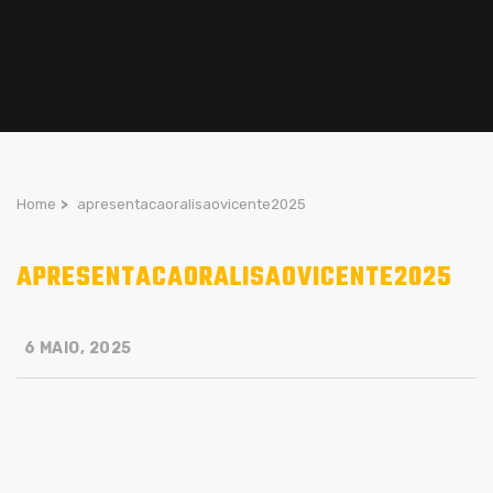
Home
>
apresentacaoralisaovicente2025
APRESENTACAORALISAOVICENTE2025
6 MAIO, 2025