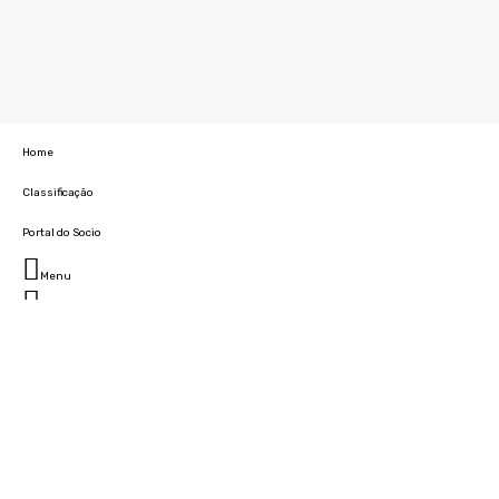
Home
Classificação
Portal do Socio
Menu
Fechar
Home
Clube
História
Marcha
Sede