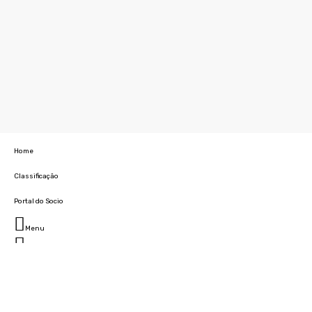
Home
Classificação
Portal do Socio
Menu
Fechar
Home
Clube