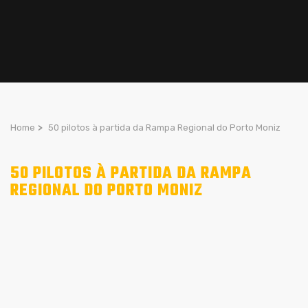
Home
>
50 pilotos à partida da Rampa Regional do Porto Moniz
50 PILOTOS À PARTIDA DA RAMPA
REGIONAL DO PORTO MONIZ