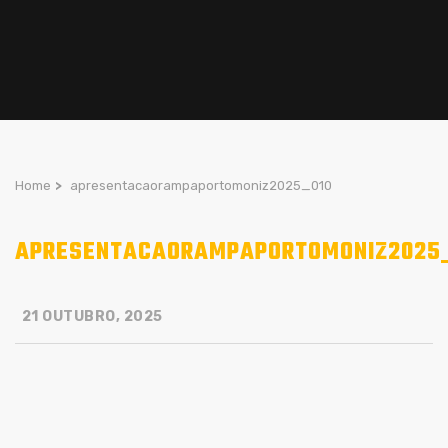
Home
>
apresentacaorampaportomoniz2025_010
APRESENTACAORAMPAPORTOMONIZ2025
21 OUTUBRO, 2025