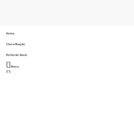
Home
Classificação
Portal do Socio
Menu
Fechar
Home
Clube
História
Marcha
Sede
Instalações