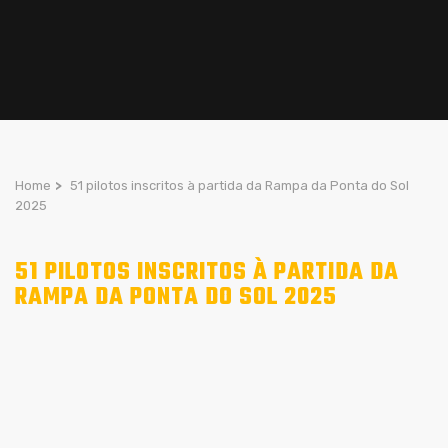
Home
>
51 pilotos inscritos à partida da Rampa da Ponta do Sol
2025
51 PILOTOS INSCRITOS À PARTIDA DA
RAMPA DA PONTA DO SOL 2025