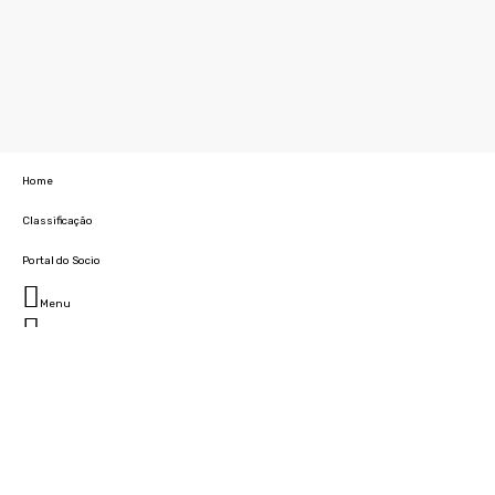
Home
Classificação
Portal do Socio
Menu
Fechar
Home
Clube
História
Marcha