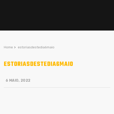
Home
>
estoriasdestedia6maio
ESTORIASDESTEDIA6MAIO
6 MAIO, 2022