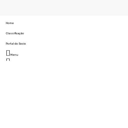
Home
Classificação
Portal do Socio
Menu
Fechar
Home
Clube
História
Marcha
Sede
Instalações
Cidade Desportiva