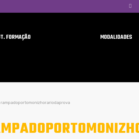
UT. FORMAÇÃO
MODALIDADES
rampadoportomonizhorariodaprova
AMPADOPORTOMONIZH