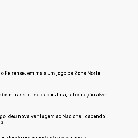
a o Feirense, em mais um jogo da Zona Norte
bem transformada por Jota, a formação alvi-
jogo, deu nova vantagem ao Nacional, cabendo
nal.
ar, dando um importante passo para a