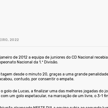
EIRO, 2022
 janeiro de 2012 a equipa de juniores do CD Nacional recebi
peonato Nacional da 1.ª Divisão.
tagem desde o minuto 20, graças a uma grande penalidade 
acabou, contudo, por consentir o empate.
 o golo de Lucas, a finalizar uma das melhores jogadas do 
 com um golo espetacular, na marcação de um livre, o 3-1 fi
triunfo alcançado NESTE DIA a equipa subia ao segundo lug