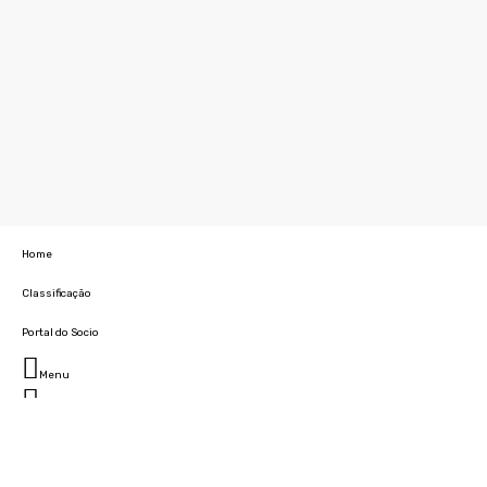
Home
Classificação
Portal do Socio
Menu
Fechar
Home
Clube