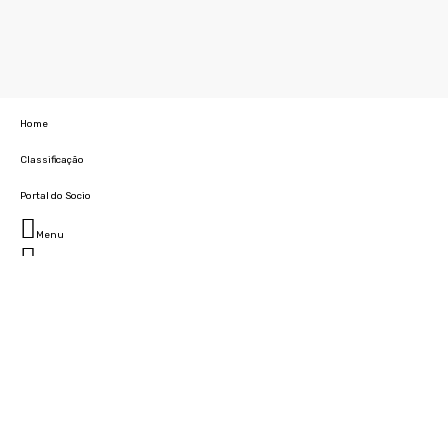
Home
Classificação
Portal do Socio
Menu
Fechar
Home
Clube
História
Marcha
Sede