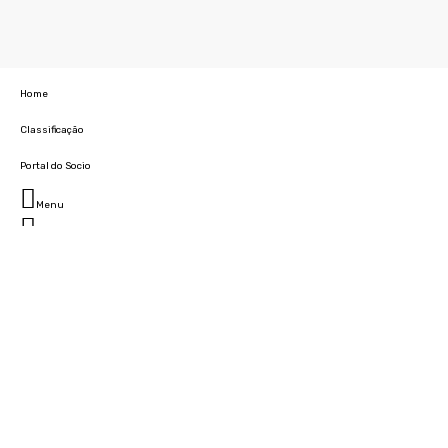
Home
Classificação
Portal do Socio
Menu
Fechar
Home
Clube
História
Marcha
Sede
Instalações