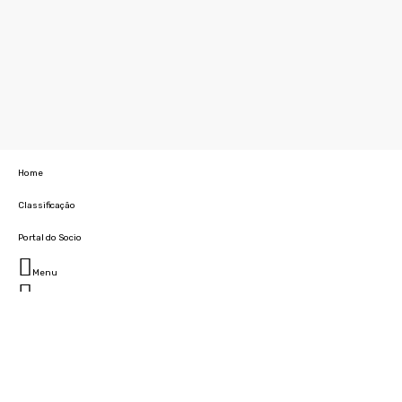
Home
Classificação
Portal do Socio
Menu
Fechar
Home
Clube
História