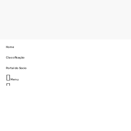
Home
Classificação
Portal do Socio
Menu
Fechar
Home
Clube
História
Marcha