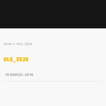
Home
>
HLS_3526
HLS_3526
13 MARÇO, 2016