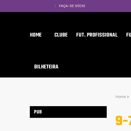
FAÇA-SE SÓCIO
HOME
CLUBE
FUT. PROFISSIONAL
F
BILHETEIRA
Home
>
PUB
9-