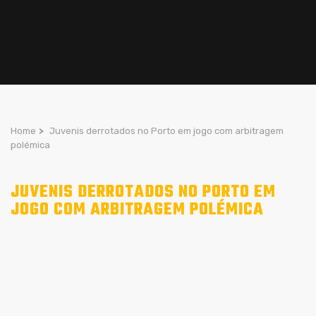
Home
>
Juvenis derrotados no Porto em jogo com arbitragem
polémica
JUVENIS DERROTADOS NO PORTO EM
JOGO COM ARBITRAGEM POLÉMICA