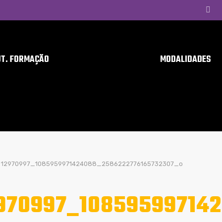
UT. FORMAÇÃO
MODALIDADES
12970997_1085959971424088_2586222776165732307_o
970997_10859599714