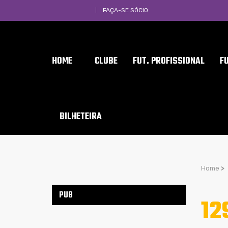
FAÇA-SE SÓCIO
HOME
CLUBE
FUT. PROFISSIONAL
F
BILHETEIRA
Home
>
PUB
12