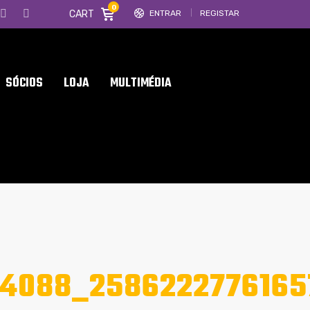
0
CART
ENTRAR
REGISTAR
SÓCIOS
LOJA
MULTIMÉDIA
24088_2586222776165