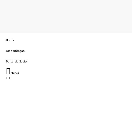
Home
Classificação
Portal do Socio
Menu
Fechar
Home
Clube
História
Marcha
Sede