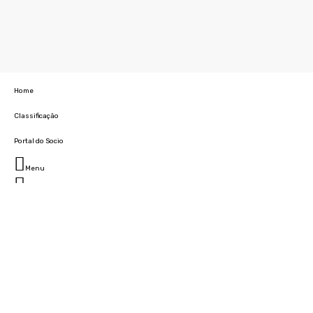
Home
Classificação
Portal do Socio
Menu
Fechar
Home
Clube
História
Marcha
Sede