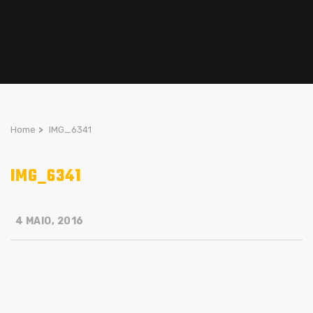
Home
>
IMG_6341
IMG_6341
4 MAIO, 2016