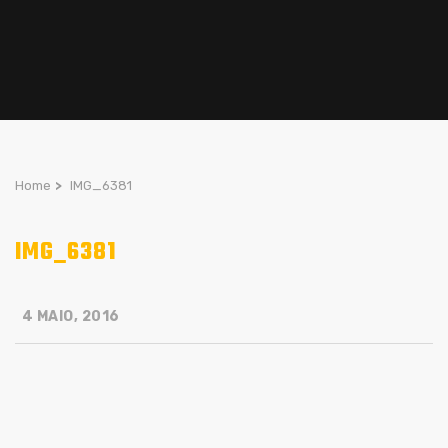
Home
>
IMG_6381
IMG_6381
4 MAIO, 2016