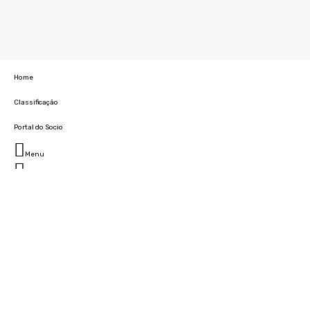
Home
Classificação
Portal do Socio
Menu
Fechar
Home
Clube
História
Marcha
Sede
Instalações