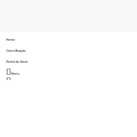
Home
Classificação
Portal do Socio
Menu
Fechar
Home
Clube
História
Marcha
Sede