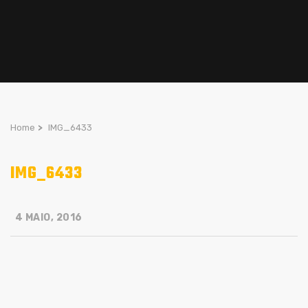
Home
>
IMG_6433
IMG_6433
4 MAIO, 2016