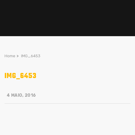
Home
>
IMG_6453
IMG_6453
4 MAIO, 2016