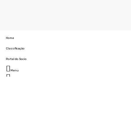
Home
Classificação
Portal do Socio
Menu
Fechar
Home
Clube
História
Marcha
Sede