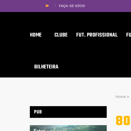
FAÇA-SE SÓCIO
HOME
CLUBE
FUT. PROFISSIONAL
F
BILHETEIRA
Home
>
PUB
80