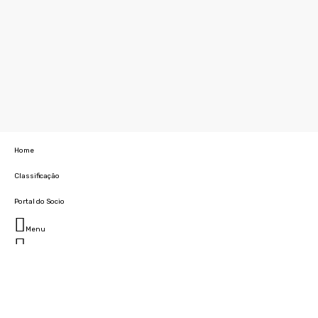
Home
Classificação
Portal do Socio
Menu
Fechar
Home
Clube