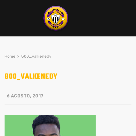
Home
>
800_valkenedy
800_VALKENEDY
6 AGOSTO, 2017