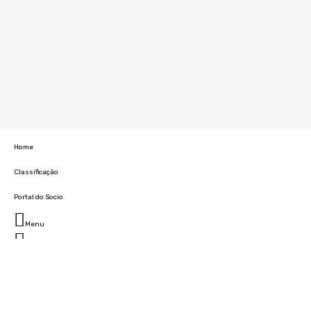
Home
Classificação
Portal do Socio
Menu
Fechar
Home
Clube