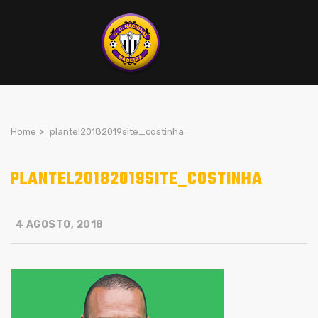
Home
>
plantel20182019site_costinha
PLANTEL20182019SITE_COSTINHA
4 AGOSTO, 2018