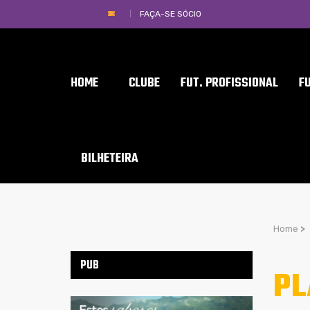
FAÇA-SE SÓCIO
HOME
CLUBE
FUT. PROFISSIONAL
F
BILHETEIRA
Home
>
PUB
PL