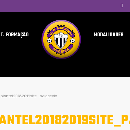
UT. FORMAÇÃO
MODALIDADES
plantel20182019site_palocevic
ANTEL20182019SITE_P