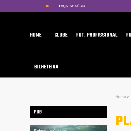
FAÇA-SE SÓCIO
HOME
CLUBE
FUT. PROFISSIONAL
F
BILHETEIRA
Home
>
PUB
PL