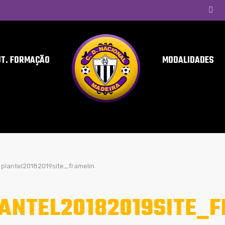
UT. FORMAÇÃO
MODALIDADES
plantel20182019site_framelin
ANTEL20182019SITE_