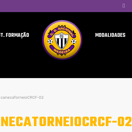
UT. FORMAÇÃO
MODALIDADES
canecaTorneioCRCF-02
NECATORNEIOCRCF-02